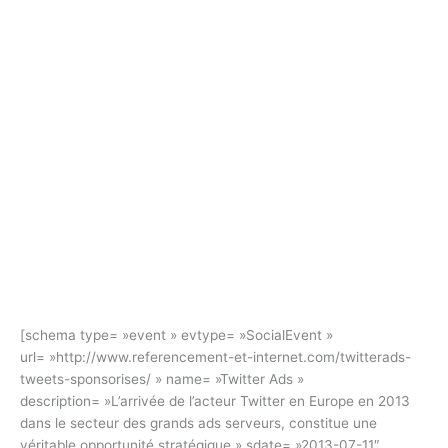
[schema type= »event » evtype= »SocialEvent »
url= »http://www.referencement-et-internet.com/twitterads-
tweets-sponsorises/ » name= »Twitter Ads »
description= »L’arrivée de l’acteur Twitter en Europe en 2013
dans le secteur des grands ads serveurs, constitue une
véritable opportunité stratégique » sdate= »2013-07-11″