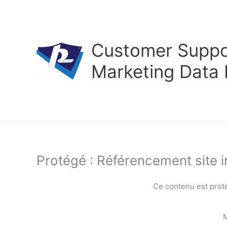
Aller
au
contenu
Customer Suppor
Marketing Data
Protégé : Référencement site i
Ce contenu est proté
M