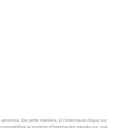
»
e annonce. De cette manière, si l’internaute clique sur
n comptabilise le nombre d’internautes passés sur une